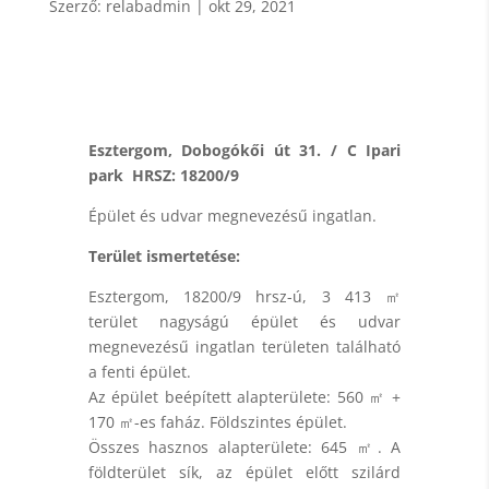
Szerző:
relabadmin
|
okt 29, 2021
Esztergom, Dobogókői út 31. / C Ipari
park HRSZ: 18200/9
Épület és udvar megnevezésű ingatlan.
Terület ismertetése:
Esztergom, 18200/9 hrsz-ú, 3 413 ㎡
terület nagyságú épület és udvar
megnevezésű ingatlan területen található
a fenti épület.
Az épület beépített alapterülete: 560 ㎡ +
170 ㎡-es faház. Földszintes épület.
Összes hasznos alapterülete: 645 ㎡. A
földterület sík, az épület előtt szilárd