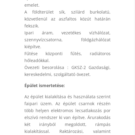
emelet.
A földterület sík, szilárd burkolatú,
közvetlenül az aszfaltos közút határán
fekszik.
Ipari áram, vezetékes vízhálózat,
szennyvízcsatorna, földgázhálózat
kiépítve.
Fűtése központi fűtés, radiátoros
hőleadókkal.
Övezeti besorolása : GKSZ-2 Gazdasági,
kereskedelmi, szolgáltató övezet.
Épület ismertetése:
Az épület kialakítása és használata szerint
faipari üzem. Az épület csarnok részén
több helyen elektromos lecsatlakozás por
elszívó rendszer ki van építve. Árurakodás
két irányból megoldott, rámpás
kialakítással. Raktározási, valamint