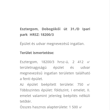
Esztergom, Dobogókői út 31./D Ipari
park HRSZ: 18200/3
Épület és udvar megnevezésű ingatlan.
Terület ismertetése:
Esztergom, 18200/3 hrsz-ú, 2 412 ㎡
területnagyságú épület és udvar
megnevezésű ingatlan területen található
a fenti épület.
Az épület beépített területe: 750 ㎡
Többszintes épület: földszint, I emelet, II.
emelet valamint jelenleg beépítés nélküli
tetőtér.
Összes hasznos alapterülete: 1 500 ㎡