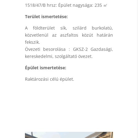
1518/47/B hrsz: Épület nagysága: 235 ㎡
Terület ismertetése:
A földterület sík, szilárd burkolatú,
közvetlenül az aszfaltos közút határán
fekszik.
Övezeti besorolása : GKSZ-2 Gazdasági,
kereskedelmi, szolgáltató övezet.
Épület ismertetése:
Raktározási célú épület.