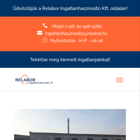
Üdvözöljük a Relabor Ingatlanhasznosító Kft. oldalán!

Hívjon (+36) 20-926-5280

ingatlanhasznosito@relabor.hu
}
Nyitvatartás : H-P - 08-16
Tekintse meg kiemelt ingatlanjainkat!