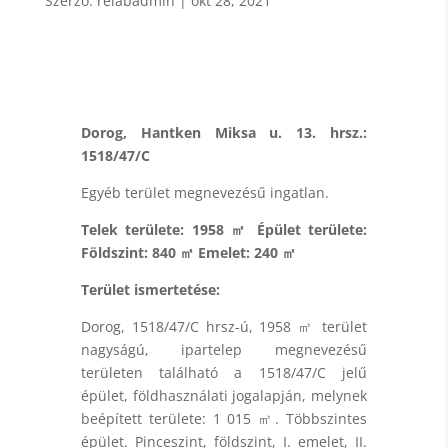
Szerző:
relabadmin
|
okt 28, 2021
Dorog, Hantken Miksa u. 13. hrsz.:
1518/47/C
Egyéb terület megnevezésű ingatlan.
Telek területe: 1958 ㎡ Épület területe:
Földszint: 840 ㎡ Emelet: 240 ㎡
Terület ismertetése:
Dorog, 1518/47/C hrsz-ú, 1958 ㎡ terület
nagyságú, ipartelep megnevezésű
területen található a 1518/47/C jelű
épület, földhasználati jogalapján, melynek
beépített területe: 1 015 ㎡. Többszintes
épület. Pinceszint, földszint, I. emelet, II.