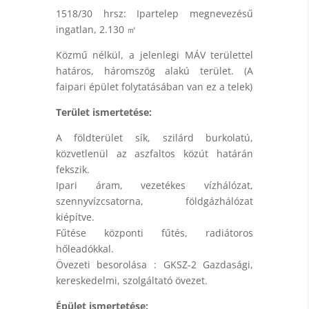
1518/30 hrsz: Ipartelep megnevezésű
ingatlan, 2.130 ㎡
Közmű nélkül, a jelenlegi MÁV területtel
határos, háromszög alakú terület. (A
faipari épület folytatásában van ez a telek)
Terület ismertetése:
A földterület sík, szilárd burkolatú,
közvetlenül az aszfaltos közút határán
fekszik.
Ipari áram, vezetékes vízhálózat,
szennyvízcsatorna, földgázhálózat
kiépítve.
Fűtése központi fűtés, radiátoros
hőleadókkal.
Övezeti besorolása : GKSZ-2 Gazdasági,
kereskedelmi, szolgáltató övezet.
Épület ismertetése: