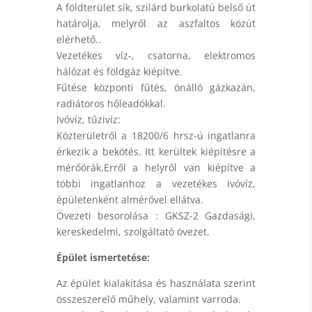
A földterület sík, szilárd burkolatú belső út
határolja, melyről az aszfaltos közút
elérhető..
Vezetékes víz-, csatorna, elektromos
hálózat és földgáz kiépítve.
Fűtése központi fűtés, önálló gázkazán,
radiátoros hőleadókkal.
Ivóvíz, tűzivíz:
Közterületről a 18200/6 hrsz-ú ingatlanra
érkezik a bekötés. Itt kerültek kiépítésre a
mérőórák.Erről a helyről van kiépítve a
többi ingatlanhoz a vezetékes ivóvíz,
épületenként almérővel ellátva.
Övezeti besorolása : GKSZ-2 Gazdasági,
kereskedelmi, szolgáltató övezet.
Épület ismertetése:
Az épület kialakítása és használata szerint
összeszerelő műhely, valamint varroda.