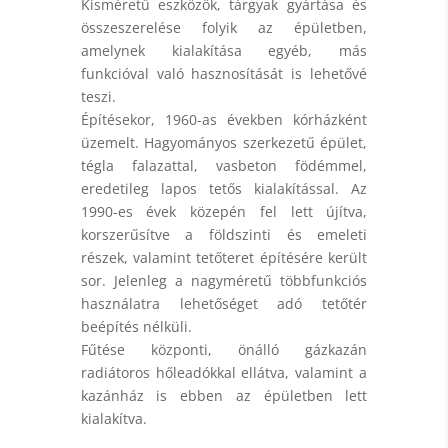
Kisméretű eszközök, tárgyak gyártása és
összeszerelése folyik az épületben,
amelynek kialakítása egyéb, más
funkcióval való hasznosítását is lehetővé
teszi.
Építésekor, 1960-as években kórházként
üzemelt. Hagyományos szerkezetű épület,
tégla falazattal, vasbeton födémmel,
eredetileg lapos tetős kialakítással. Az
1990-es évek közepén fel lett újítva,
korszerűsítve a földszinti és emeleti
részek, valamint tetőteret építésére került
sor. Jelenleg a nagyméretű többfunkciós
használatra lehetőséget adó tetőtér
beépítés nélküli.
Fűtése központi, önálló gázkazán
radiátoros hőleadókkal ellátva, valamint a
kazánház is ebben az épületben lett
kialakítva.