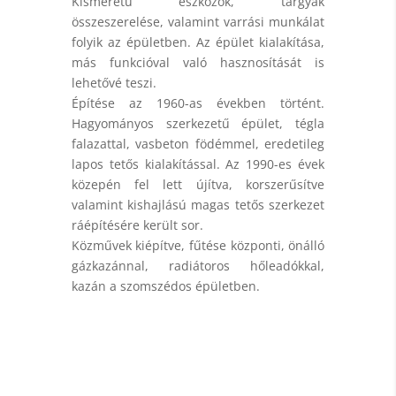
Kisméretű eszközök, tárgyak
összeszerelése, valamint varrási munkálat
folyik az épületben. Az épület kialakítása,
más funkcióval való hasznosítását is
lehetővé teszi.
Építése az 1960-as években történt.
Hagyományos szerkezetű épület, tégla
falazattal, vasbeton födémmel, eredetileg
lapos tetős kialakítással. Az 1990-es évek
közepén fel lett újítva, korszerűsítve
valamint kishajlású magas tetős szerkezet
ráépítésére került sor.
Közművek kiépítve, fűtése központi, önálló
gázkazánnal, radiátoros hőleadókkal,
kazán a szomszédos épületben.