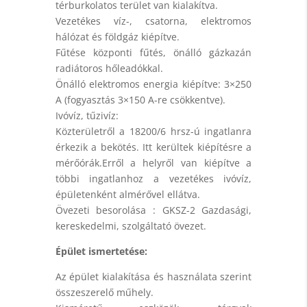
térburkolatos terület van kialakítva.
Vezetékes víz-, csatorna, elektromos
hálózat és földgáz kiépítve.
Fűtése központi fűtés, önálló gázkazán
radiátoros hőleadókkal.
Önálló elektromos energia kiépítve: 3×250
A (fogyasztás 3×150 A-re csökkentve).
Ivóvíz, tűzivíz:
Közterületről a 18200/6 hrsz-ú ingatlanra
érkezik a bekötés. Itt kerültek kiépítésre a
mérőórák.Erről a helyről van kiépítve a
többi ingatlanhoz a vezetékes ivóvíz,
épületenként almérővel ellátva.
Övezeti besorolása : GKSZ-2 Gazdasági,
kereskedelmi, szolgáltató övezet.
Épület ismertetése:
Az épület kialakítása és használata szerint
összeszerelő műhely.