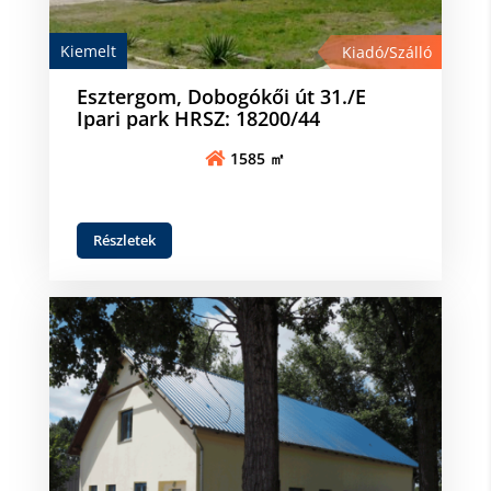
Kiemelt
Kiadó/Szálló
Esztergom, Dobogókői út 31./E
Ipari park HRSZ: 18200/44
1585 ㎡
Részletek