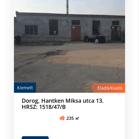
Kiemelt
Eladó/Kiadó
Dorog, Hantken Miksa utca 13.
HRSZ: 1518/47/B
235 ㎡