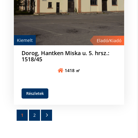
Kiemelt
Eladó/Kiadó
Dorog, Hantken Miska u. 5. hrsz.:
1518/45
1418 ㎡
Részletek
5
1
2