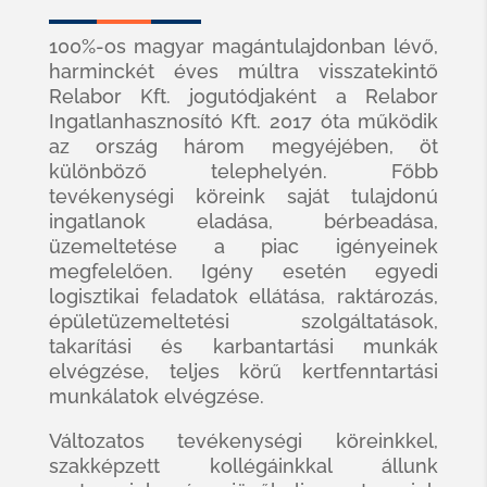
100%-os magyar magántulajdonban lévő,
harminckét éves múltra visszatekintő
Relabor Kft. jogutódjaként a Relabor
Ingatlanhasznosító Kft. 2017 óta működik
az ország három megyéjében, öt
különböző telephelyén. Főbb
tevékenységi köreink saját tulajdonú
ingatlanok eladása, bérbeadása,
üzemeltetése a piac igényeinek
megfelelően. Igény esetén egyedi
logisztikai feladatok ellátása, raktározás,
épületüzemeltetési szolgáltatások,
takarítási és karbantartási munkák
elvégzése, teljes körű kertfenntartási
munkálatok elvégzése.
Változatos tevékenységi köreinkkel,
szakképzett kollégáinkkal állunk