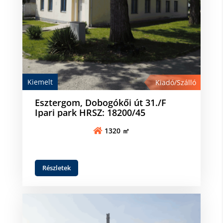
Kiemelt
Kiadó/Szálló
Esztergom, Dobogókői út 31./F
Ipari park HRSZ: 18200/45
1320 ㎡
Részletek