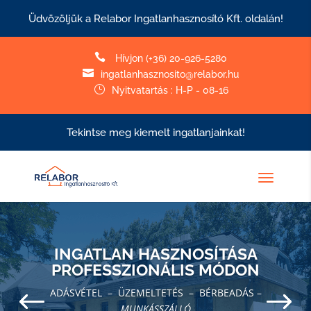
Üdvözöljük a Relabor Ingatlanhasznosító Kft. oldalán!

Hívjon (+36) 20-926-5280

ingatlanhasznosito@relabor.hu
}
Nyitvatartás : H-P - 08-16
Tekintse meg kiemelt ingatlanjainkat!
INGATLAN HASZNOSÍTÁSA
PROFESSZIONÁLIS MÓDON
ADÁSVÉTEL – ÜZEMELTETÉS – BÉRBEADÁS –
MUNKÁSSZÁLLÓ