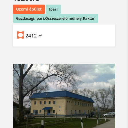
Üzemi épület
Ipari
Gazdasági,Ipari,Összeszerelő műhely,Raktár
2412 ㎡