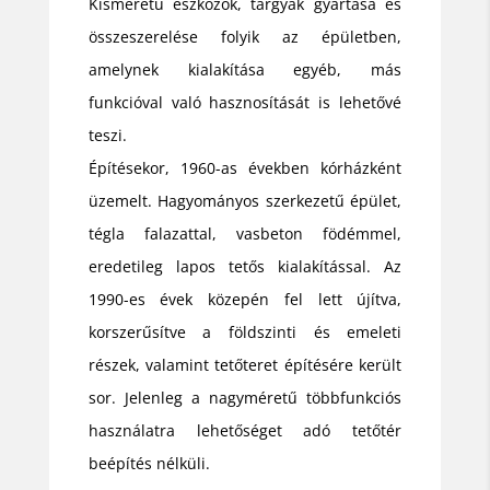
Kisméretű eszközök, tárgyak gyártása és
összeszerelése folyik az épületben,
amelynek kialakítása egyéb, más
funkcióval való hasznosítását is lehetővé
teszi.
Építésekor, 1960-as években kórházként
üzemelt. Hagyományos szerkezetű épület,
tégla falazattal, vasbeton födémmel,
eredetileg lapos tetős kialakítással. Az
1990-es évek közepén fel lett újítva,
korszerűsítve a földszinti és emeleti
részek, valamint tetőteret építésére került
sor. Jelenleg a nagyméretű többfunkciós
használatra lehetőséget adó tetőtér
beépítés nélküli.