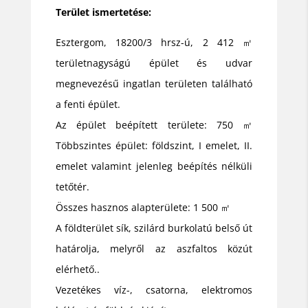
Terület ismertetése:
Esztergom, 18200/3 hrsz-ú, 2 412 ㎡
területnagyságú épület és udvar
megnevezésű ingatlan területen található
a fenti épület.
Az épület beépített területe: 750 ㎡
Többszintes épület: földszint, I emelet, II.
emelet valamint jelenleg beépítés nélküli
tetőtér.
Összes hasznos alapterülete: 1 500 ㎡
A földterület sík, szilárd burkolatú belső út
határolja, melyről az aszfaltos közút
elérhető..
Vezetékes víz-, csatorna, elektromos