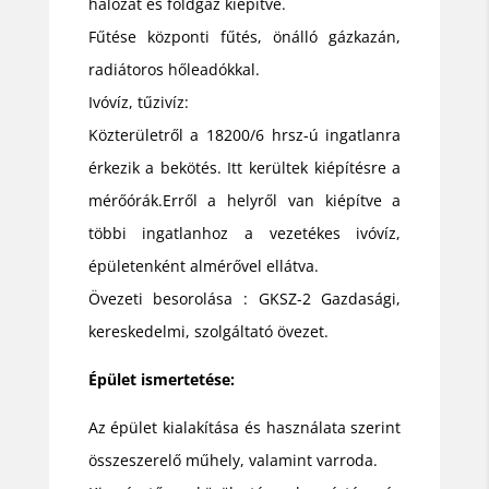
hálózat és földgáz kiépítve.
Fűtése központi fűtés, önálló gázkazán,
radiátoros hőleadókkal.
Ivóvíz, tűzivíz:
Közterületről a 18200/6 hrsz-ú ingatlanra
érkezik a bekötés. Itt kerültek kiépítésre a
mérőórák.Erről a helyről van kiépítve a
többi ingatlanhoz a vezetékes ivóvíz,
épületenként almérővel ellátva.
Övezeti besorolása : GKSZ-2 Gazdasági,
kereskedelmi, szolgáltató övezet.
Épület ismertetése:
Az épület kialakítása és használata szerint
összeszerelő műhely, valamint varroda.