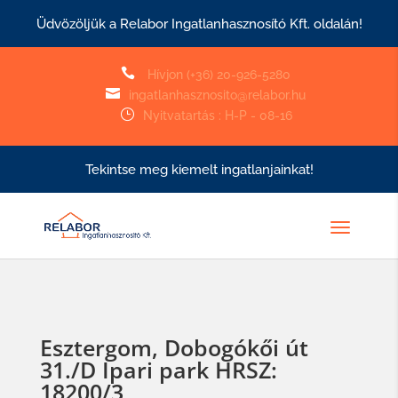
Üdvözöljük a Relabor Ingatlanhasznosító Kft. oldalán!

Hívjon (+36) 20-926-5280

ingatlanhasznosito@relabor.hu
}
Nyitvatartás : H-P - 08-16
Tekintse meg kiemelt ingatlanjainkat!
Esztergom, Dobogókői út
31./D Ipari park HRSZ:
18200/3