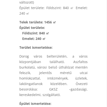
változott)
Épület területe: Földszint: 840 ㎡ Emelet:
240 ㎡
Telek területe: 1456 ㎡
Épület területe:
Földszint: 840 ㎡
Emelet: 240 ㎡
Terület ismertetése:
Dorog város belterületén, a város
központjában található. Aszfaltos
burkolatú, városi belső úthálózat mentén
fekszik, jelentős méretű utcai
homlokzattal, intézmények, üzletek,
lakóingatlanok közelében. Övezeti
besorolása: GKSZ –gazdasági,
kereskedelmi, szolgáltató.
Épület ismertetése: