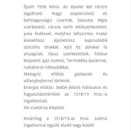
Épült 1930 körül. Az épület két részre
tagolható. Nagy alapterületű és
belmagasságú csarnok, falazata tégla
szerkezetű, rácsos tartó tetőszerkezettel,
pala fedéssel, melyhez kétszintes irodai
kialakítású épületrész kapcsolódik
szociális blokkal. Ajtó és ablakai fa
anyagúak, típus szerkezetűek. Fűtése
központi, gáz üzemű, Termotéka kazánnal,
radiátoros hőleadókkal.
Melegvíz ellátás gázkazán és
villanybojlerrel történik.
Energia ellátás: 3x80A (közös hálózaton és
fogyasztásmérővel az 1518/13 hrsz.-ú
ingatlannal)
Víz-csatorna kiépítve
Kizárólag a 1518/13-as hrsz. számú
ingatlannal együtt eladó vagy kiadó!