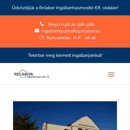
Üdvözöljük a Relabor Ingatlanhasznosító Kft. oldalán!

Hívjon (+36) 20-926-5280

ingatlanhasznosito@relabor.hu
}
Nyitvatartás : H-P - 08-16
Tekintse meg kiemelt ingatlanjainkat!