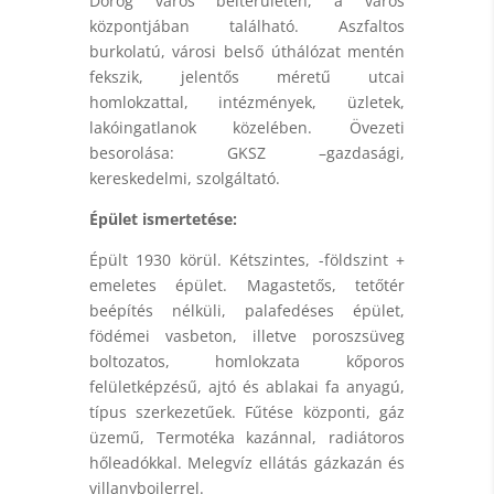
Dorog város belterületén, a város
központjában található. Aszfaltos
burkolatú, városi belső úthálózat mentén
fekszik, jelentős méretű utcai
homlokzattal, intézmények, üzletek,
lakóingatlanok közelében. Övezeti
besorolása: GKSZ –gazdasági,
kereskedelmi, szolgáltató.
Épület ismertetése:
Épült 1930 körül. Kétszintes, -földszint +
emeletes épület. Magastetős, tetőtér
beépítés nélküli, palafedéses épület,
födémei vasbeton, illetve poroszsüveg
boltozatos, homlokzata kőporos
felületképzésű, ajtó és ablakai fa anyagú,
típus szerkezetűek. Fűtése központi, gáz
üzemű, Termotéka kazánnal, radiátoros
hőleadókkal. Melegvíz ellátás gázkazán és
villanybojlerrel.