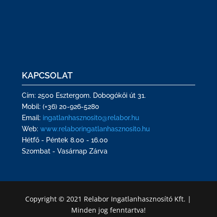
KAPCSOLAT
Cím: 2500 Esztergom. Dobogókői út 31.
Mobil: (+36) 20-926-5280
Email:
ingatlanhasznosito@relabor.hu
Web:
www.relaboringatlanhasznosito.hu
Hétfő - Péntek 8.00 - 16.00
Szombat - Vasárnap Zárva
Copyright © 2021 Relabor Ingatlanhasznosító Kft. |
Minden jog fenntartva!