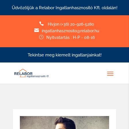
Üdvözöljük a Relabor Ingatlanhasznosító Kft. oldalán!

Hívjon (+36) 20-926-5280

ingatlanhasznosito@relabor.hu
}
Nyitvatartás : H-P - 08-16
Tekintse meg kiemelt ingatlanjainkat!