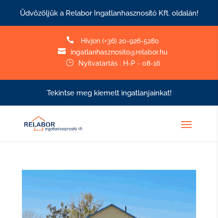
Üdvözöljük a Relabor Ingatlanhasznosító Kft. oldalán!

Hívjon (+36) 20-926-5280

ingatlanhasznosito@relabor.hu
}
Nyitvatartás : H-P - 08-16
Tekintse meg kiemelt ingatlanjainkat!