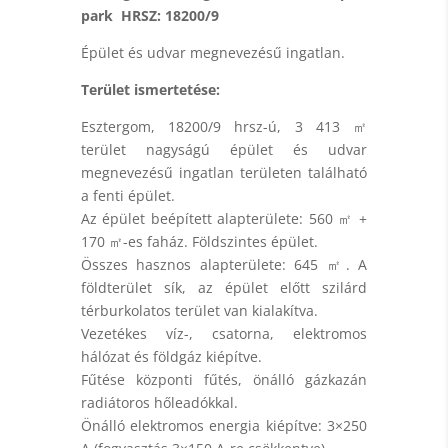
park HRSZ: 18200/9
Épület és udvar megnevezésű ingatlan.
Terület ismertetése:
Esztergom, 18200/9 hrsz-ú, 3 413 ㎡
terület nagyságú épület és udvar
megnevezésű ingatlan területen található
a fenti épület.
Az épület beépített alapterülete: 560 ㎡ +
170 ㎡-es faház. Földszintes épület.
Összes hasznos alapterülete: 645 ㎡. A
földterület sík, az épület előtt szilárd
térburkolatos terület van kialakítva.
Vezetékes víz-, csatorna, elektromos
hálózat és földgáz kiépítve.
Fűtése központi fűtés, önálló gázkazán
radiátoros hőleadókkal.
Önálló elektromos energia kiépítve: 3×250