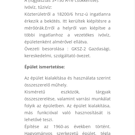
A (fogyasztás 3×150 A-re csökkentve).
Ivóvíz, tűzivíz:
Közterületről a 18200/6 hrsz-ú ingatlanra
érkezik a bekötés. Itt kerültek kiépítésre a
mérőórák.Erről a helyről van kiépítve a
többi ingatlanhoz a vezetékes ivóvíz,
épületenként almérővel ellátva.
Övezeti besorolása : GKSZ-2 Gazdasági,
kereskedelmi, szolgáltató övezet.
Épület ismertetése:
Az épület kialakítása és használata szerint
összeszerelő műhely.
Kisméretű eszközök, tárgyak
összeszerelése, valamint varrási munkálat
folyik az épületben. Az épület kialakítása,
más funkcióval való hasznosítását is
lehetővé teszi.
Építése az 1960-as években történt.
Hagyományos szerkezetű épület, tégla