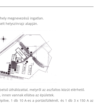
phely megnevezésű ingatlan.
elt helyszínrajz alapján.
 belső úthálózattal, melyről az aszfaltos közút elérhető.
, innen vannak ellátva az épületek.
pítve, 1 db 10 A-es a portásfülkénél, és 1 db 3 x 150 A az