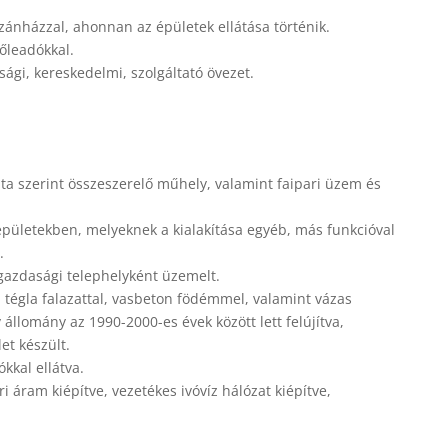
azánházzal, ahonnan az épületek ellátása történik.
őleadókkal.
ági, kereskedelmi, szolgáltató övezet.
ata szerint összeszerelő műhely, valamint faipari üzem és
 épületekben, melyeknek a kialakítása egyéb, más funkcióval
.
azdasági telephelyként üzemelt.
tégla falazattal, vasbeton födémmel, valamint vázas
állomány az 1990-2000-es évek között lett felújítva,
et készült.
kkal ellátva.
i áram kiépítve, vezetékes ivóvíz hálózat kiépítve,