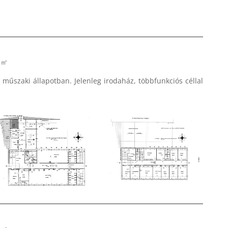
7 ㎡
műszaki állapotban. Jelenleg irodaház, többfunkciós céllal