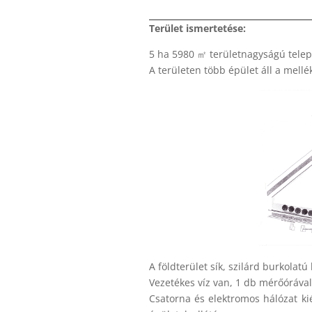
Terület ismertetése:
5 ha 5980 ㎡ területnagyságú tele
A területen több épület áll a mellék
A földterület sík, szilárd burkolatú
Vezetékes víz van, 1 db mérőórával
Csatorna és elektromos hálózat kié