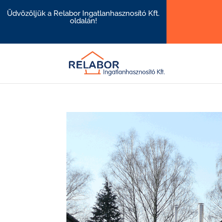
Üdvözöljük a Relabor Ingatlanhasznosító Kft.
oldalán!