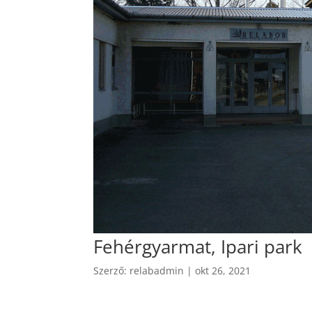
Fehérgyarmat, Ipari park
Szerző:
relabadmin
|
okt 26, 2021