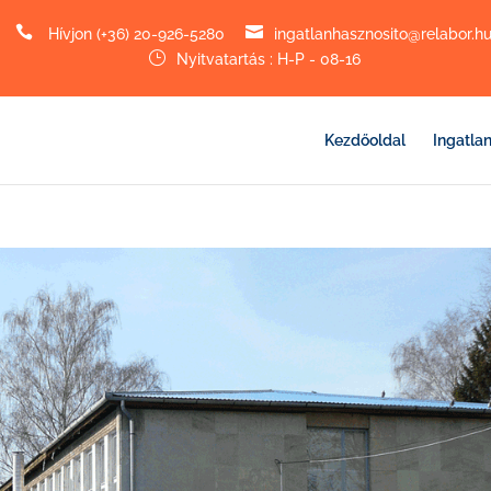


Hívjon (+36) 20-926-5280
ingatlanhasznosito@relabor.h
}
Nyitvatartás : H-P - 08-16
Kezdőoldal
Ingatla