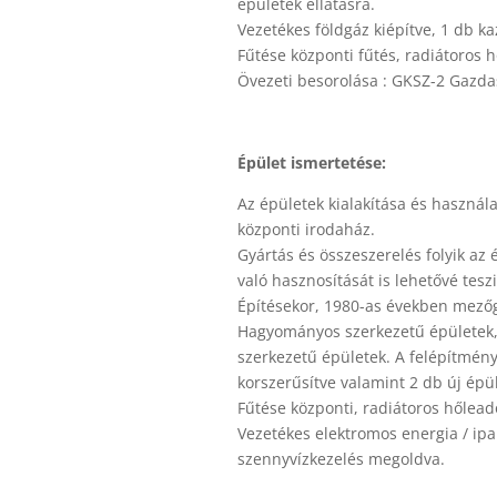
épületek ellátásra.
Vezetékes földgáz kiépítve, 1 db k
Fűtése központi fűtés, radiátoros h
Övezeti besorolása : GKSZ-2 Gazdas
Épület ismertetése:
Az épületek kialakítása és használ
központi irodaház.
Gyártás és összeszerelés folyik az
való hasznosítását is lehetővé teszi
Építésekor, 1980-as években mezőg
Hagyományos szerkezetű épületek, 
szerkezetű épületek. A felépítmény 
korszerűsítve valamint 2 db új épül
Fűtése központi, radiátoros hőleadó
Vezetékes elektromos energia / ipar
szennyvízkezelés megoldva.