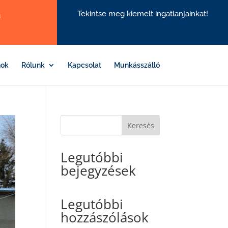
Tekintse meg kiemelt ingatlanjainkat!
u
nok
Rólunk
Kapcsolat
Munkásszálló
Keresés
Legutóbbi
bejegyzések
Legutóbbi
hozzászólások